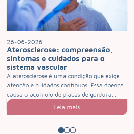
26-06-2026
2
Aterosclerose: compreensão,
I
 o
sintomas e cuidados para o
q
sistema vascular
d
e
A aterosclerose é uma condição que exige
O 
que
atenção e cuidados contínuos. Essa doença
de
s.…
causa o acúmulo de placas de gordura,…
pa
Leia mais