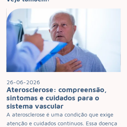
26-06-2026
2
Aterosclerose: compreensão,
I
 o
sintomas e cuidados para o
q
sistema vascular
d
e
A aterosclerose é uma condição que exige
O 
que
atenção e cuidados contínuos. Essa doença
de