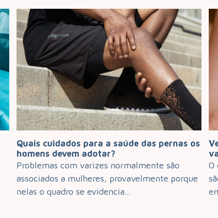
as os
Veja quais são os cuidados com a cirurgia
vascular
o
O cirurgião vascular Fábio Rocha, explica quais
orque
são os cuidados pré, intra e pós-operatório
em…