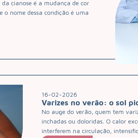
s da cianose é a mudança de cor
ue o nome dessa condição é uma
16-02-2026
Varizes no verão: o sol p
No auge do verão, quem tem variz
inchadas ou doloridas. O calor exc
interferem na circulação, intensif