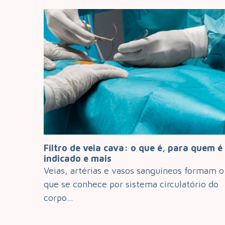
ra quem é
Quais cuidados para a saúde das pern
homens devem adotar?
s formam o
Problemas com varizes normalmente sã
atório do
associados a mulheres, provavelmente p
nelas o quadro se evidencia…