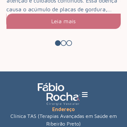
que
atenção e cuidados contínuos. Essa doença
de
s.…
causa o acúmulo de placas de gordura,…
pa
Leia mais
Endereço
Clínica TAS (Terapias Avançadas em Saúde em
Ribeirão Preto)