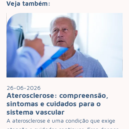
Veja também:
26-06-2026
2
Aterosclerose: compreensão,
I
 o
sintomas e cuidados para o
q
sistema vascular
d
e
A aterosclerose é uma condição que exige
O 