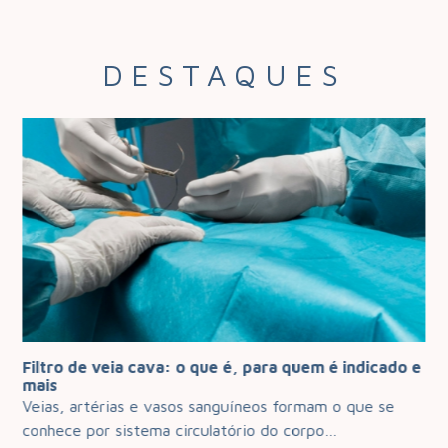
DESTAQUES
Filtro de veia cava: o que é, para quem é indicado e
Qu
mais
de
Veias, artérias e vasos sanguíneos formam o que se
Pro
conhece por sistema circulatório do corpo…
mul