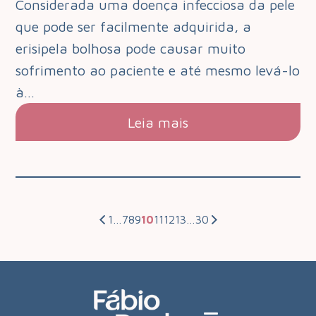
Considerada uma doença infecciosa da pele
que pode ser facilmente adquirida, a
erisipela bolhosa pode causar muito
sofrimento ao paciente e até mesmo levá-lo
à…
Leia mais
1
…
7
8
9
10
11
12
13
…
30