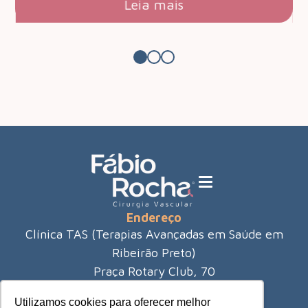
Leia mais
Endereço
Clínica TAS (Terapias Avançadas em Saúde em
Ribeirão Preto)
Praça Rotary Club, 70
City Ribeirão - Ribeirão Preto
Utilizamos cookies para oferecer melhor
(16) 3421-8980