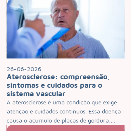
26-06-2026
2
Aterosclerose: compreensão,
I
 o
sintomas e cuidados para o
q
sistema vascular
d
e
A aterosclerose é uma condição que exige
O 
que
atenção e cuidados contínuos. Essa doença
de
s.…
causa o acúmulo de placas de gordura,…
pa