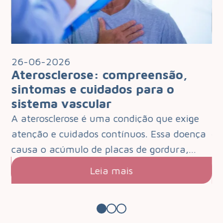
26-06-2026
2
Aterosclerose: compreensão,
I
 o
sintomas e cuidados para o
q
sistema vascular
d
e
A aterosclerose é uma condição que exige
O 
que
atenção e cuidados contínuos. Essa doença
de
s.…
causa o acúmulo de placas de gordura,…
pa
Leia mais