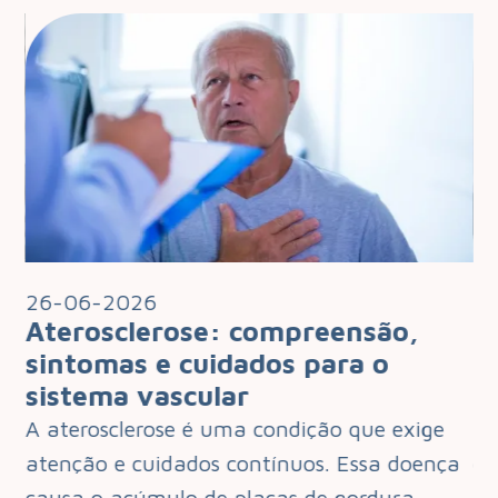
26-06-2026
2
Aterosclerose: compreensão,
I
 o
sintomas e cuidados para o
q
sistema vascular
d
e
A aterosclerose é uma condição que exige
O 
que
atenção e cuidados contínuos. Essa doença
de
s.…
causa o acúmulo de placas de gordura,…
pa