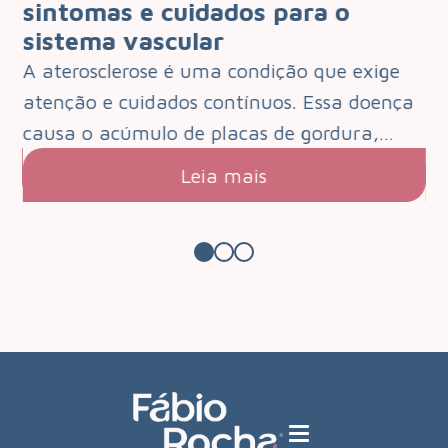
 o
sintomas e cuidados para o
q
sistema vascular
d
e
A aterosclerose é uma condição que exige
O 
que
atenção e cuidados contínuos. Essa doença
de
s.…
causa o acúmulo de placas de gordura,…
pa
Leia mais