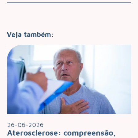
Veja também:
26-06-2026
2
Aterosclerose: compreensão,
I