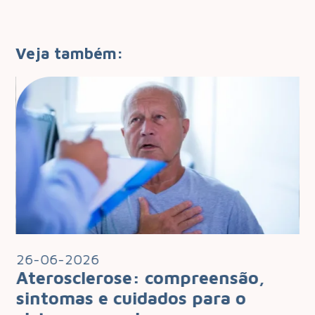
Veja também:
26-06-2026
2
Aterosclerose: compreensão,
I
 o
sintomas e cuidados para o
q