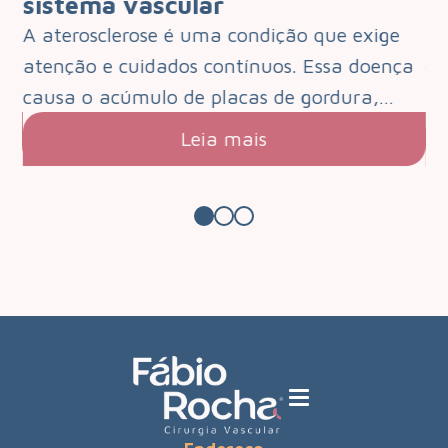
sistema vascular
d
e
A aterosclerose é uma condição que exige
O 
que
atenção e cuidados contínuos. Essa doença
de
s.…
causa o acúmulo de placas de gordura,…
pa
Leia mais