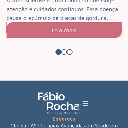
e
A aterosclerose é uma condição que exige
O 
que
atenção e cuidados contínuos. Essa doença
de
s.…
causa o acúmulo de placas de gordura,…
pa
Leia mais
Endereço
Clínica TAS (Terapias Avançadas em Saúde em