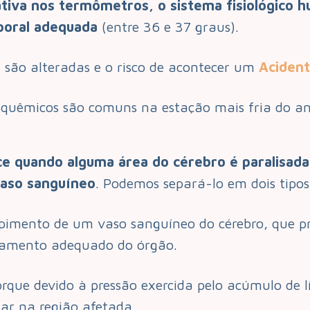
tiva nos termômetros, o sistema fisiológico h
poral adequada
(entre 36 e 37 graus).
 são alteradas e o risco de acontecer um
Acident
isquêmicos são comuns na estação mais fria do an
e quando alguma área do cérebro é paralisada p
aso sanguíneo
. Podemos separá-lo em dois tipo
pimento de um vaso sanguíneo do cérebro, que 
ionamento adequado do órgão.
porque devido à pressão exercida pelo acúmulo de 
lar na região afetada.