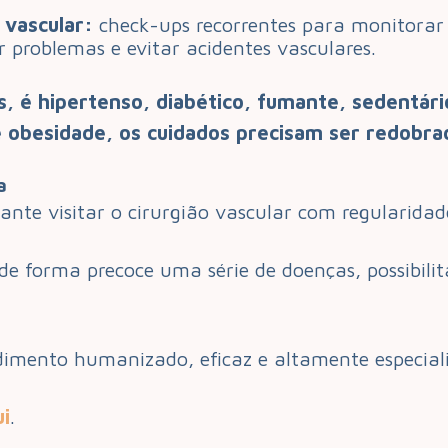
 vascular:
check-ups recorrentes para monitorar
r problemas e evitar acidentes vasculares.
s, é hipertenso, diabético, fumante, sedentár
e obesidade, os cuidados precisam ser redobra
a
nte visitar o cirurgião vascular com regularida
de forma precoce uma série de doenças, possibili
imento humanizado, eficaz e altamente especiali
ui
.