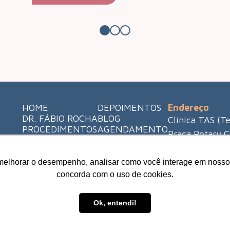
HOME
DEPOIMENTOS
Endereço
DR. FÁBIO ROCHA
BLOG
Clínica TAS (T
PROCEDIMENTOS
AGENDAMENTO
Praça Rotary C
City Ribeirão -
(16) 3421-898
melhorar o desempenho, analisar como você interage em nosso sit
concorda com o uso de cookies.
Ok, entendi!
ados.