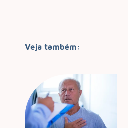
Veja também:
vem o
de