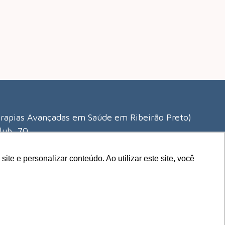
erapias Avançadas em Saúde em Ribeirão Preto)
lub, 70
 Ribeirão Preto
0
e e personalizar conteúdo. Ao utilizar este site, você
Desenvolvido por