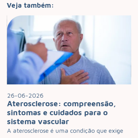
Veja também:
26-06-2026
2
Aterosclerose: compreensão,
I
 o
sintomas e cuidados para o
q
sistema vascular
d
e
A aterosclerose é uma condição que exige
O 