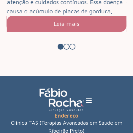
que
atenção e cuidados contínuos. Essa doença
de
s.…
causa o acúmulo de placas de gordura,…
pa
Leia mais
Endereço
Clínica TAS (Terapias Avançadas em Saúde em
Ribeirão Preto)