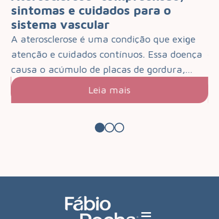
 o
sintomas e cuidados para o
q
sistema vascular
d
e
A aterosclerose é uma condição que exige
O 
que
atenção e cuidados contínuos. Essa doença
de
s.…
causa o acúmulo de placas de gordura,…
pa
Leia mais