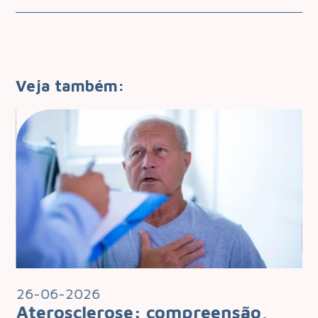
Veja também:
26-06-2026
2
Aterosclerose: compreensão,
I